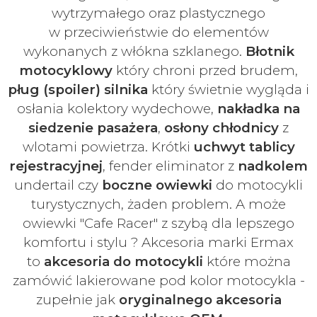
wytrzymałego oraz plastycznego
w
przeciwieństwie do elementów
wykonanych z włókna szklanego.
Błotnik
motocyklowy
który chroni przed brudem,
pług (spoiler) silnika
który świetnie wygląda i
osłania kolektory wydechowe,
nakładka na
siedzenie pasażera
,
osłony chłodnicy
z
wlotami powietrza. Krótki
uchwyt tablicy
rejestracyjnej
, fender eliminator z
nadkolem
undertail czy
boczne owiewki
do motocykli
turystycznych, żaden problem. A może
owiewki "Cafe Racer" z szybą dla lepszego
komfortu i stylu ? Akcesoria marki Ermax
to
akcesoria do motocykli
które można
zamówić lakierowane pod kolor motocykla -
zupełnie jak
oryginalnego akcesoria