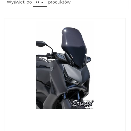
pop
Wyświetl po
produktów
12