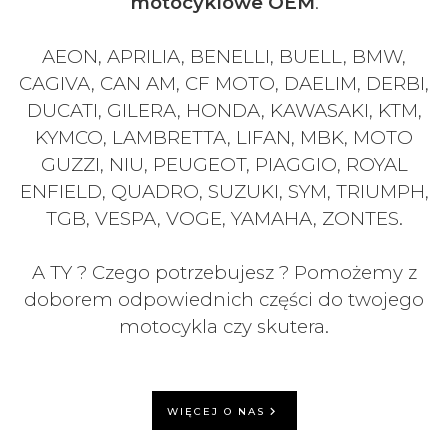
motocyklowe OEM
.
AEON, APRILIA, BENELLI, BUELL, BMW,
CAGIVA, CAN AM, CF MOTO, DAELIM, DERBI,
DUCATI, GILERA, HONDA, KAWASAKI, KTM,
KYMCO, LAMBRETTA, LIFAN, MBK, MOTO
GUZZI, NIU, PEUGEOT, PIAGGIO, ROYAL
ENFIELD, QUADRO, SUZUKI, SYM, TRIUMPH,
TGB, VESPA, VOGE, YAMAHA, ZONTES.
A TY ? Czego potrzebujesz ? Pomożemy z
doborem odpowiednich części do twojego
motocykla czy skutera.
WIĘCEJ O NAS