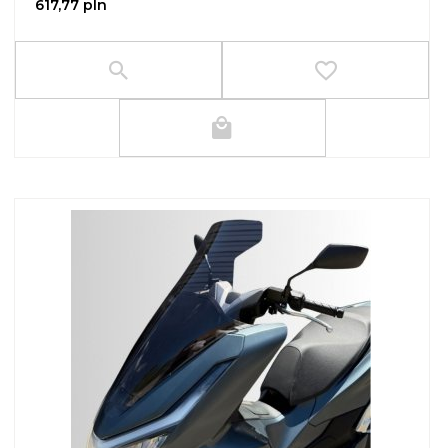
617,
77
pln