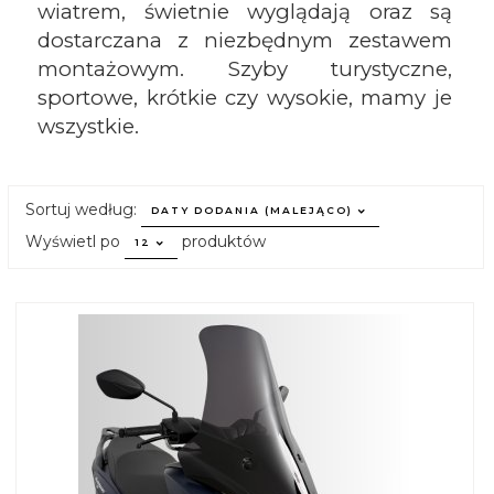
wiatrem, świetnie wyglądają oraz są
dostarczana z niezbędnym zestawem
montażowym. Szyby turystyczne,
sportowe, krótkie czy wysokie, mamy je
wszystkie.
sort
Sortuj według:
DATY DODANIA (MALEJĄCO)
pop
Wyświetl po
produktów
12