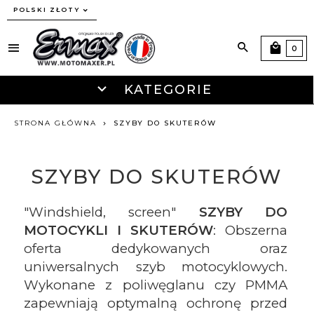
currency_h
POLSKI ZŁOTY
0
KATEGORIE
STRONA GŁÓWNA
SZYBY DO SKUTERÓW
SZYBY DO SKUTERÓW
"Windshield, screen"
SZYBY DO
MOTOCYKLI I SKUTERÓW
: Obszerna
oferta dedykowanych oraz
uniwersalnych szyb motocyklowych.
Wykonane z poliwęglanu czy PMMA
zapewniają optymalną ochronę przed