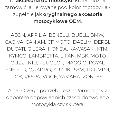
to
akcesoria do motocykli
które można
zamówić lakierowane pod kolor motocykla -
zupełnie jak
oryginalnego akcesoria
motocyklowe OEM
.
AEON, APRILIA, BENELLI, BUELL, BMW,
CAGIVA, CAN AM, CF MOTO, DAELIM, DERBI,
DUCATI, GILERA, HONDA, KAWASAKI, KTM,
KYMCO, LAMBRETTA, LIFAN, MBK, MOTO
GUZZI, NIU, PEUGEOT, PIAGGIO, ROYAL
ENFIELD, QUADRO, SUZUKI, SYM, TRIUMPH,
TGB, VESPA, VOGE, YAMAHA, ZONTES.
A TY ? Czego potrzebujesz ? Pomożemy z
doborem odpowiednich części do twojego
motocykla czy skutera.