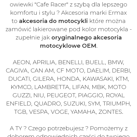
owiewki "Cafe Racer" z szybą dla lepszego
komfortu i stylu ? Akcesoria marki Ermax
to
akcesoria do motocykli
które można
zamówić lakierowane pod kolor motocykla -
zupełnie jak
oryginalnego akcesoria
motocyklowe OEM
.
AEON, APRILIA, BENELLI, BUELL, BMW,
CAGIVA, CAN AM, CF MOTO, DAELIM, DERBI,
DUCATI, GILERA, HONDA, KAWASAKI, KTM,
KYMCO, LAMBRETTA, LIFAN, MBK, MOTO
GUZZI, NIU, PEUGEOT, PIAGGIO, ROYAL
ENFIELD, QUADRO, SUZUKI, SYM, TRIUMPH,
TGB, VESPA, VOGE, YAMAHA, ZONTES.
A TY ? Czego potrzebujesz ? Pomożemy z
doborem odpowiednich części do twojego