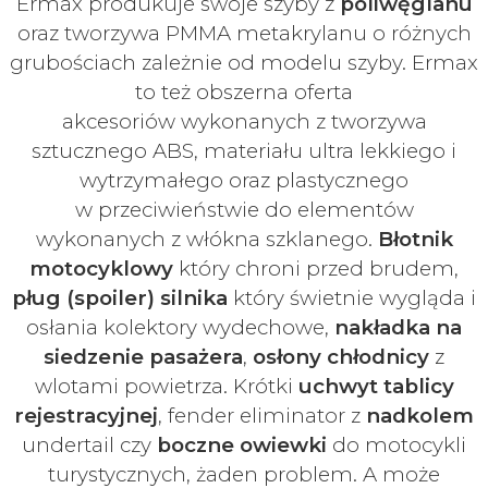
Ermax produkuje swoje
szyby z
poliwęglanu
oraz tworzywa PMMA metakrylanu o różnych
grubościach zależnie od modelu szyby.
Ermax
to też obszerna oferta
akcesoriów
wykonanych z tworzywa
sztucznego ABS, materiału ultra lekkiego i
wytrzymałego oraz plastycznego
w
przeciwieństwie do elementów
wykonanych z włókna szklanego.
Błotnik
motocyklowy
który chroni przed brudem,
pług (spoiler) silnika
który świetnie wygląda i
osłania kolektory wydechowe,
nakładka na
siedzenie pasażera
,
osłony chłodnicy
z
wlotami powietrza. Krótki
uchwyt tablicy
rejestracyjnej
, fender eliminator z
nadkolem
undertail czy
boczne owiewki
do motocykli
turystycznych, żaden problem. A może