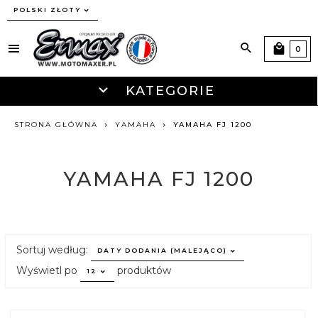
currency_h
POLSKI ZŁOTY
0
KATEGORIE
STRONA GŁÓWNA
YAMAHA
YAMAHA FJ 1200
YAMAHA FJ 1200
sort
Sortuj według:
DATY DODANIA (MALEJĄCO)
pop
Wyświetl po
produktów
12