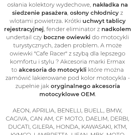
osłania kolektory wydechowe,
nakładka na
siedzenie pasażera
,
osłony chłodnicy
z
wlotami powietrza. Krótki
uchwyt tablicy
rejestracyjnej
, fender eliminator z
nadkolem
undertail czy
boczne owiewki
do motocykli
turystycznych, żaden problem. A może
owiewki "Cafe Racer" z szybą dla lepszego
komfortu i stylu ? Akcesoria marki Ermax
to
akcesoria do motocykli
które można
zamówić lakierowane pod kolor motocykla -
zupełnie jak
oryginalnego akcesoria
motocyklowe OEM
.
AEON, APRILIA, BENELLI, BUELL, BMW,
CAGIVA, CAN AM, CF MOTO, DAELIM, DERBI,
DUCATI, GILERA, HONDA, KAWASAKI, KTM,
KYMCO, LAMBRETTA, LIFAN, MBK, MOTO