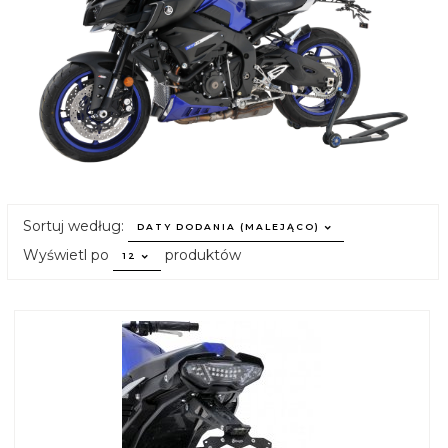
sort
Sortuj według:
DATY DODANIA (MALEJĄCO)
pop
Wyświetl po
produktów
12