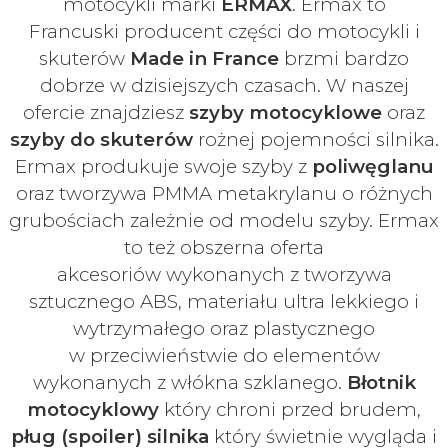
motocykli marki
ERMAX
. Ermax to
Francuski
producent części do motocykli i
skuterów
Made in France
brzmi bardzo
dobrze w dzisiejszych czasach
. W naszej
ofercie znajdziesz
szyby
motocyklowe
oraz
szyby do skuterów
rożnej pojemności silnika.
Ermax produkuje swoje
szyby z
poliwęglanu
oraz tworzywa PMMA metakrylanu o różnych
grubościach zależnie od modelu szyby.
Ermax
to też obszerna oferta
akcesoriów
wykonanych z tworzywa
sztucznego ABS, materiału ultra lekkiego i
wytrzymałego oraz plastycznego
w
przeciwieństwie do elementów
wykonanych z włókna szklanego.
Błotnik
motocyklowy
który chroni przed brudem,
pług (spoiler) silnika
który świetnie wygląda i