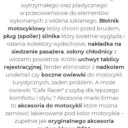
wytrzymałego oraz plastycznego
w
przeciwieństwie do elementów
wykonanych z włókna szklanego.
Błotnik
motocyklowy
który chroni przed brudem,
pług (spoiler) silnika
który świetnie wygląda i
osłania kolektory wydechowe,
nakładka na
siedzenie pasażera
,
osłony chłodnicy
z
wlotami powietrza. Krótki
uchwyt tablicy
rejestracyjnej
, fender eliminator z
nadkolem
undertail czy
boczne owiewki
do motocykli
turystycznych, żaden problem. A może
owiewki "Cafe Racer" z szybą dla lepszego
komfortu i stylu ? Akcesoria marki Ermax
to
akcesoria do motocykli
które można
zamówić lakierowane pod kolor motocykla -
zupełnie jak
oryginalnego akcesoria