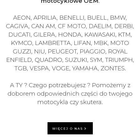
motocyklowe OEM
.
AEON, APRILIA, BENELLI, BUELL, BMW,
CAGIVA, CAN AM, CF MOTO, DAELIM, DERBI,
DUCATI, GILERA, HONDA, KAWASAKI, KTM,
KYMCO, LAMBRETTA, LIFAN, MBK, MOTO
GUZZI, NIU, PEUGEOT, PIAGGIO, ROYAL
ENFIELD, QUADRO, SUZUKI, SYM, TRIUMPH,
TGB, VESPA, VOGE, YAMAHA, ZONTES.
A TY ? Czego potrzebujesz ? Pomożemy z
doborem odpowiednich części do twojego
motocykla czy skutera.
WIĘCEJ O NAS