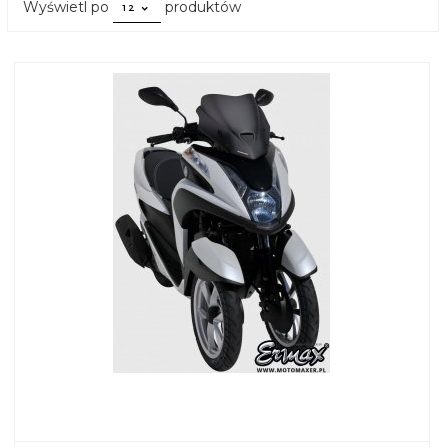
pop
Wyświetl po
produktów
12