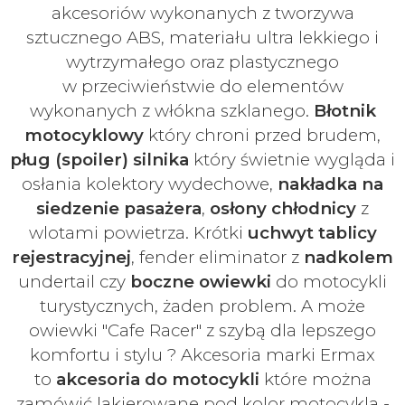
akcesoriów
wykonanych z tworzywa
sztucznego ABS, materiału ultra lekkiego i
wytrzymałego oraz plastycznego
w
przeciwieństwie do elementów
wykonanych z włókna szklanego.
Błotnik
motocyklowy
który chroni przed brudem,
pług (spoiler) silnika
który świetnie wygląda i
osłania kolektory wydechowe,
nakładka na
siedzenie pasażera
,
osłony chłodnicy
z
wlotami powietrza. Krótki
uchwyt tablicy
rejestracyjnej
, fender eliminator z
nadkolem
undertail czy
boczne owiewki
do motocykli
turystycznych, żaden problem. A może
owiewki "Cafe Racer" z szybą dla lepszego
komfortu i stylu ? Akcesoria marki Ermax
to
akcesoria do motocykli
które można
zamówić lakierowane pod kolor motocykla -