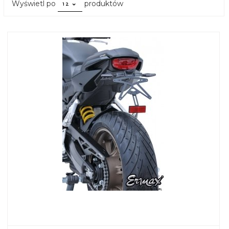
pop
Wyświetl po
produktów
12