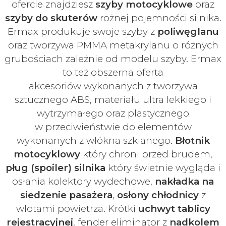
ofercie znajdziesz
szyby
motocyklowe
oraz
szyby do skuterów
rożnej pojemności silnika.
Ermax produkuje swoje
szyby z
poliwęglanu
oraz tworzywa PMMA metakrylanu o różnych
grubościach zależnie od modelu szyby.
Ermax
to też obszerna oferta
akcesoriów
wykonanych z tworzywa
sztucznego ABS, materiału ultra lekkiego i
wytrzymałego oraz plastycznego
w
przeciwieństwie do elementów
wykonanych z włókna szklanego.
Błotnik
motocyklowy
który chroni przed brudem,
pług (spoiler) silnika
który świetnie wygląda i
osłania kolektory wydechowe,
nakładka na
siedzenie pasażera
,
osłony chłodnicy
z
wlotami powietrza. Krótki
uchwyt tablicy
rejestracyjnej
, fender eliminator z
nadkolem