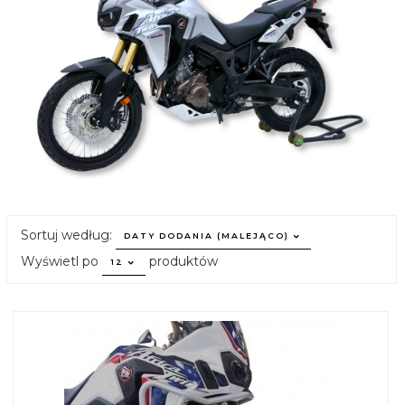
sort
Sortuj według:
DATY DODANIA (MALEJĄCO)
pop
Wyświetl po
produktów
12