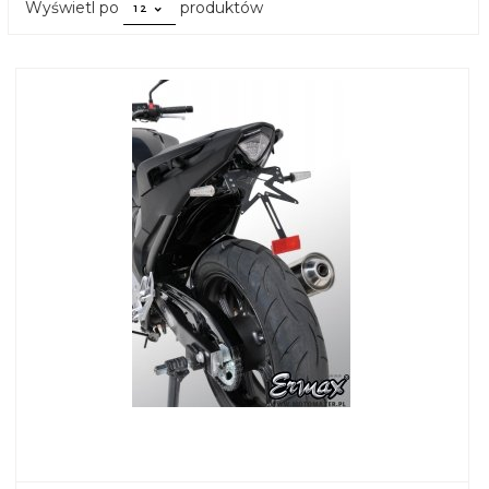
pop
Wyświetl po
produktów
12