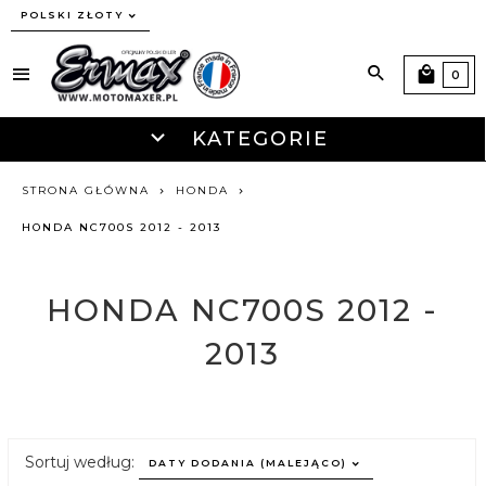
currency_h
POLSKI ZŁOTY
0
KATEGORIE
STRONA GŁÓWNA
HONDA
HONDA NC700S 2012 - 2013
HONDA NC700S 2012 -
2013
sort
Sortuj według:
DATY DODANIA (MALEJĄCO)