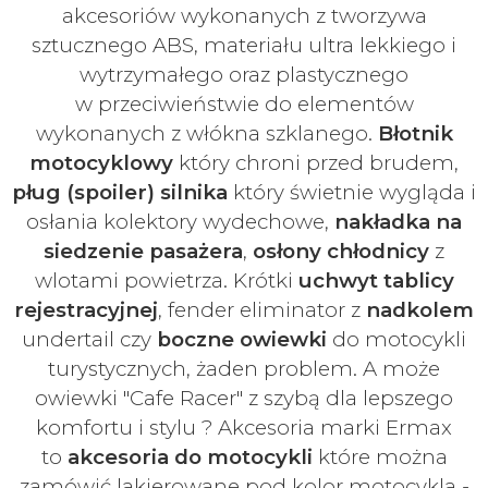
akcesoriów
wykonanych z tworzywa
sztucznego ABS, materiału ultra lekkiego i
wytrzymałego oraz plastycznego
w
przeciwieństwie do elementów
wykonanych z włókna szklanego.
Błotnik
motocyklowy
który chroni przed brudem,
pług (spoiler) silnika
który świetnie wygląda i
osłania kolektory wydechowe,
nakładka na
siedzenie pasażera
,
osłony chłodnicy
z
wlotami powietrza. Krótki
uchwyt tablicy
rejestracyjnej
, fender eliminator z
nadkolem
undertail czy
boczne owiewki
do motocykli
turystycznych, żaden problem. A może
owiewki "Cafe Racer" z szybą dla lepszego
komfortu i stylu ? Akcesoria marki Ermax
to
akcesoria do motocykli
które można
zamówić lakierowane pod kolor motocykla -