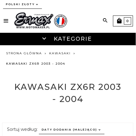
currency_h
POLSKI ZŁOTY
0
KATEGORIE
STRONA GŁÓWNA
KAWASAKI
KAWASAKI ZX6R 2003 - 2004
KAWASAKI ZX6R 2003
- 2004
sort
Sortuj według:
DATY DODANIA (MALEJĄCO)