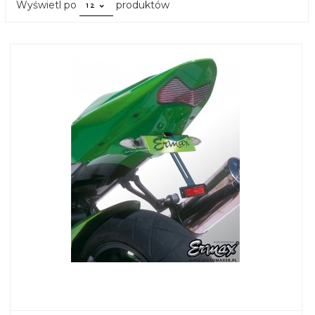
pop
Wyświetl po
produktów
12