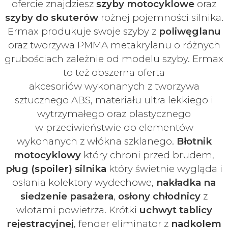
ofercie znajdziesz
szyby
motocyklowe
oraz
szyby do skuterów
rożnej pojemności silnika.
Ermax produkuje swoje
szyby z
poliwęglanu
oraz tworzywa PMMA metakrylanu o różnych
grubościach zależnie od modelu szyby.
Ermax
to też obszerna oferta
akcesoriów
wykonanych z tworzywa
sztucznego ABS, materiału ultra lekkiego i
wytrzymałego oraz plastycznego
w
przeciwieństwie do elementów
wykonanych z włókna szklanego.
Błotnik
motocyklowy
który chroni przed brudem,
pług (spoiler) silnika
który świetnie wygląda i
osłania kolektory wydechowe,
nakładka na
siedzenie pasażera
,
osłony chłodnicy
z
wlotami powietrza. Krótki
uchwyt tablicy
rejestracyjnej
, fender eliminator z
nadkolem