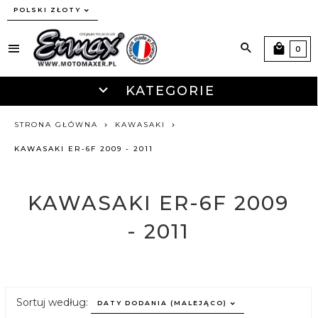
currency_h
POLSKI ZŁOTY
0
KATEGORIE
STRONA GŁÓWNA
KAWASAKI
KAWASAKI ER-6F 2009 - 2011
KAWASAKI ER-6F 2009
- 2011
sort
Sortuj według:
DATY DODANIA (MALEJĄCO)