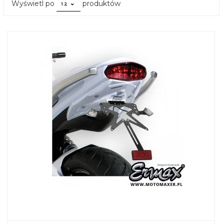
pop
Wyświetl po
produktów
12