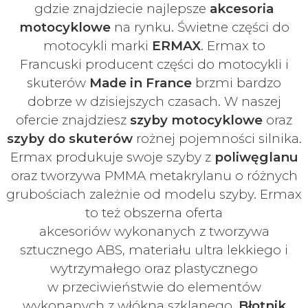
gdzie znajdziecie najlepsze
akcesoria
motocyklowe
na rynku. Świetne części do
motocykli marki
ERMAX
. Ermax to
Francuski
producent części do motocykli i
skuterów
Made in France
brzmi bardzo
dobrze w dzisiejszych czasach
. W naszej
ofercie znajdziesz
szyby
motocyklowe
oraz
szyby do skuterów
rożnej pojemności silnika.
Ermax produkuje swoje
szyby z
poliwęglanu
oraz tworzywa PMMA metakrylanu o różnych
grubościach zależnie od modelu szyby.
Ermax
to też obszerna oferta
akcesoriów
wykonanych z tworzywa
sztucznego ABS, materiału ultra lekkiego i
wytrzymałego oraz plastycznego
w
przeciwieństwie do elementów
wykonanych z włókna szklanego.
Błotnik