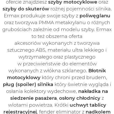
ofercie znajdziesz
szyby
motocyklowe
oraz
szyby do skuterów
rożnej pojemności silnika.
Ermax produkuje swoje
szyby z
poliwęglanu
oraz tworzywa PMMA metakrylanu o różnych
grubościach zależnie od modelu szyby.
Ermax
to też obszerna oferta
akcesoriów
wykonanych z tworzywa
sztucznego ABS, materiału ultra lekkiego i
wytrzymałego oraz plastycznego
w
przeciwieństwie do elementów
wykonanych z włókna szklanego.
Błotnik
motocyklowy
który chroni przed brudem,
pług (spoiler) silnika
który świetnie wygląda i
osłania kolektory wydechowe,
nakładka na
siedzenie pasażera
,
osłony chłodnicy
z
wlotami powietrza. Krótki
uchwyt tablicy
rejestracyjnej
, fender eliminator z
nadkolem