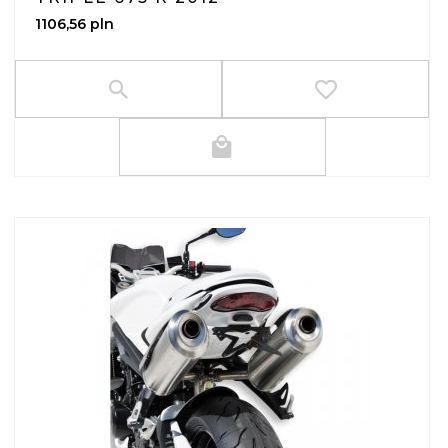
1106,
56
pln