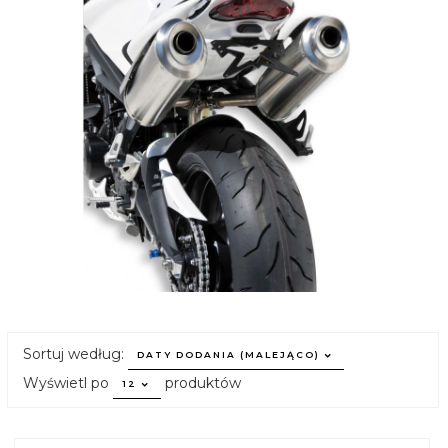
sort
Sortuj według:
DATY DODANIA (MALEJĄCO)
pop
Wyświetl po
produktów
12