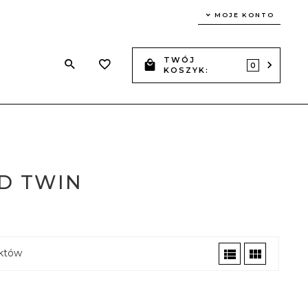
MOJE KONTO
TWÓJ
Z
0
KOSZYK:
D TWIN
któw