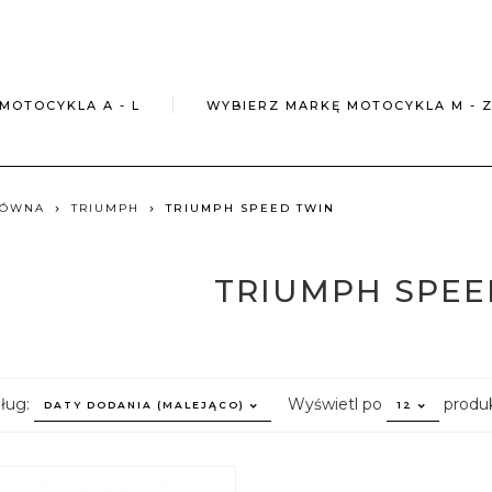
MOTOCYKLA A - L
WYBIERZ MARKĘ MOTOCYKLA M - 
ŁÓWNA
TRIUMPH
TRIUMPH SPEED TWIN
TRIUMPH SPEE
sort
pop
dług:
Wyświetl po
produ
DATY DODANIA (MALEJĄCO)
12