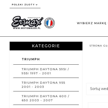
currency_h
POLSKI ZŁOTY
WYBIERZ MARKĘ 
KATEGORIE
STRONA G
TRIUMPH
TRIUMPH DAYTONA 595I /
955I 1997 - 2001
TRIUMPH DAYTONA 955
2001 - 2003
Sortuj we
TRIUMPH DAYTONA 600 /
650 2003 - 2007