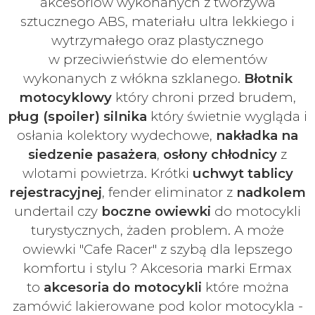
akcesoriów
wykonanych z tworzywa
sztucznego ABS, materiału ultra lekkiego i
wytrzymałego oraz plastycznego
w
przeciwieństwie do elementów
wykonanych z włókna szklanego.
Błotnik
motocyklowy
który chroni przed brudem,
pług (spoiler) silnika
który świetnie wygląda i
osłania kolektory wydechowe,
nakładka na
siedzenie pasażera
,
osłony chłodnicy
z
wlotami powietrza. Krótki
uchwyt tablicy
rejestracyjnej
, fender eliminator z
nadkolem
undertail czy
boczne owiewki
do motocykli
turystycznych, żaden problem. A może
owiewki "Cafe Racer" z szybą dla lepszego
komfortu i stylu ? Akcesoria marki Ermax
to
akcesoria do motocykli
które można
zamówić lakierowane pod kolor motocykla -