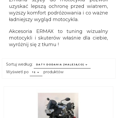
uzyskać lepszą ochronę przed wiatrem,
wyższy komfort podróżowania i co ważne
ładniejszy wygląd motocykla.
Akcesoria ERMAX to tuning wizualny
motocykli i skuterów właśnie dla ciebie,
wyróżnij się z tłumu !
sort
Sortuj według:
DATY DODANIA (MALEJĄCO)
pop
Wyświetl po
produktów
12