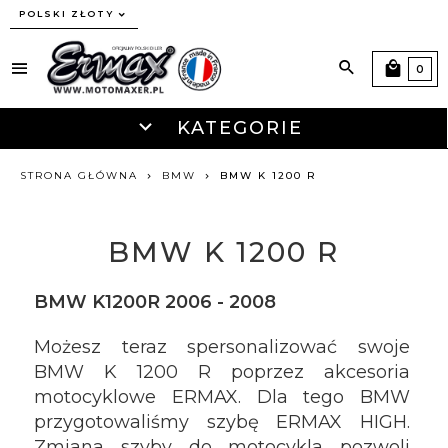
currency_h
POLSKI ZŁOTY
0
KATEGORIE
STRONA GŁÓWNA
BMW
BMW K 1200 R
BMW K 1200 R
BMW K1200R 2006 - 2008
Możesz teraz spersonalizować swoje
BMW K 1200 R poprzez akcesoria
motocyklowe ERMAX. Dla tego BMW
przygotowaliśmy szybę ERMAX HIGH.
Zmiana szyby do motocykla pozwoli