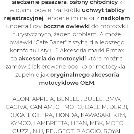
siedzenie pasażera
,
osłony chłodnicy
z
wlotami powietrza. Krótki
uchwyt tablicy
rejestracyjnej
, fender eliminator z
nadkolem
undertail czy
boczne owiewki
do motocykli
turystycznych, żaden problem. A może
owiewki "Cafe Racer" z szybą dla lepszego
komfortu i stylu ? Akcesoria marki Ermax
to
akcesoria do motocykli
które można
zamówić lakierowane pod kolor motocykla -
zupełnie jak
oryginalnego akcesoria
motocyklowe OEM
.
AEON, APRILIA, BENELLI, BUELL, BMW,
CAGIVA, CAN AM, CF MOTO, DAELIM, DERBI,
DUCATI, GILERA, HONDA, KAWASAKI, KTM,
KYMCO, LAMBRETTA, LIFAN, MBK, MOTO
GUZZI, NIU, PEUGEOT, PIAGGIO, ROYAL