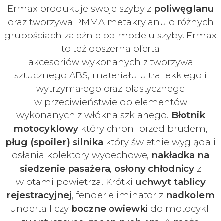
Ermax produkuje swoje
szyby z
poliwęglanu
oraz tworzywa PMMA metakrylanu o różnych
grubościach zależnie od modelu szyby.
Ermax
to też obszerna oferta
akcesoriów
wykonanych z tworzywa
sztucznego ABS, materiału ultra lekkiego i
wytrzymałego oraz plastycznego
w
przeciwieństwie do elementów
wykonanych z włókna szklanego.
Błotnik
motocyklowy
który chroni przed brudem,
pług (spoiler) silnika
który świetnie wygląda i
osłania kolektory wydechowe,
nakładka na
siedzenie pasażera
,
osłony chłodnicy
z
wlotami powietrza. Krótki
uchwyt tablicy
rejestracyjnej
, fender eliminator z
nadkolem
undertail czy
boczne owiewki
do motocykli