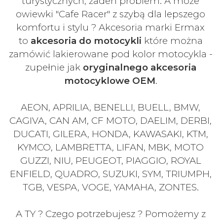
turystycznych, żaden problem. A może
owiewki "Cafe Racer" z szybą dla lepszego
komfortu i stylu ? Akcesoria marki Ermax
to
akcesoria do motocykli
które można
zamówić lakierowane pod kolor motocykla -
zupełnie jak
oryginalnego akcesoria
motocyklowe OEM
.
AEON, APRILIA, BENELLI, BUELL, BMW,
CAGIVA, CAN AM, CF MOTO, DAELIM, DERBI,
DUCATI, GILERA, HONDA, KAWASAKI, KTM,
KYMCO, LAMBRETTA, LIFAN, MBK, MOTO
GUZZI, NIU, PEUGEOT, PIAGGIO, ROYAL
ENFIELD, QUADRO, SUZUKI, SYM, TRIUMPH,
TGB, VESPA, VOGE, YAMAHA, ZONTES.
A TY ? Czego potrzebujesz ? Pomożemy z