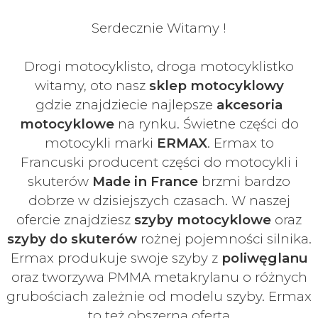
Serdecznie Witamy !
Drogi motocyklisto, droga motocyklistko
witamy, oto nasz
sklep motocyklowy
gdzie znajdziecie najlepsze
akcesoria
motocyklowe
na rynku. Świetne części do
motocykli marki
ERMAX
. Ermax to
Francuski
producent części do motocykli i
skuterów
Made in France
brzmi bardzo
dobrze w dzisiejszych czasach
. W naszej
ofercie znajdziesz
szyby
motocyklowe
oraz
szyby do skuterów
rożnej pojemności silnika.
Ermax produkuje swoje
szyby z
poliwęglanu
oraz tworzywa PMMA metakrylanu o różnych
grubościach zależnie od modelu szyby.
Ermax
to też obszerna oferta