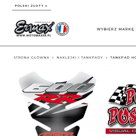
currency_h
POLSKI ZŁOTY
WYBIERZ MARKĘ 
STRONA GŁÓWNA
NAKLEJKI I TANKPADY
TANKPAD HO