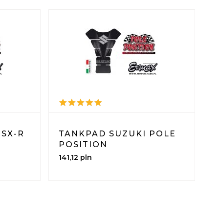
GSX-R
TANKPAD SUZUKI POLE
POSITION
141,
12
pln
1