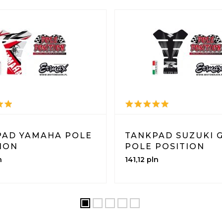
PAD YAMAHA POLE
TANKPAD SUZUKI 
ION
POLE POSITION
n
141,
12
pln