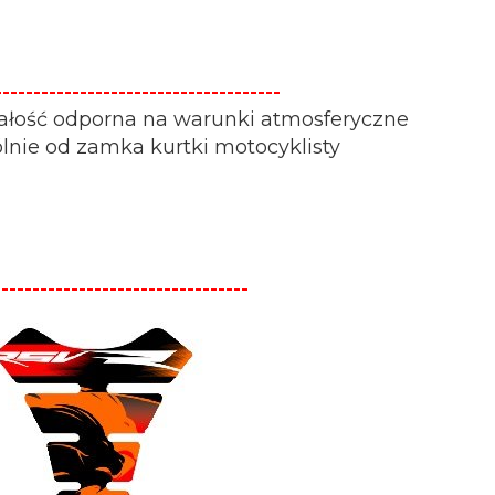
--------------------------------
Całość odporna na warunki atmosferyczne
lnie od zamka kurtki motocyklisty
---------------------------------