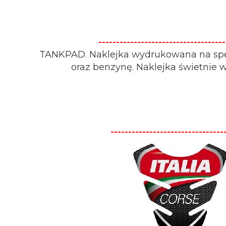
-------------------------------
TANKPAD. Naklejka wydrukowana na specj
oraz benzynę. Naklejka świetnie 
--------------------------------