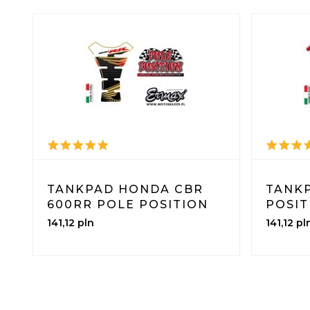
TANKPAD HONDA CBR
TANK
600RR POLE POSITION
POSIT
141,
12
pln
141,
12
pl