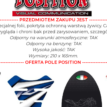
---------------- PRZEDMIOTEM ZAKUPU JEST ---------------
alnej folii, pokrtyta ochronną warstwą żywicy. 
wygląda i chroni bak przed zarysowaniem, szczegó
Odporny na warunki atmosferyczne: TAK
Odporny na benzynę: TAK
Wysoka jakość: TAK
Wymiary: 210 x 165mm
.
---------------
OFERTA POLE POSITION
--------------