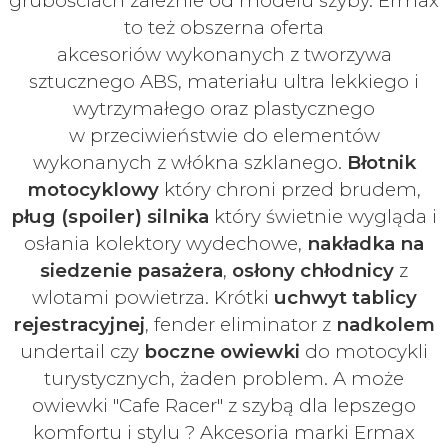
grubościach zależnie od modelu szyby.
Ermax
to też obszerna oferta
akcesoriów
wykonanych z tworzywa
sztucznego ABS, materiału ultra lekkiego i
wytrzymałego oraz plastycznego
w
przeciwieństwie do elementów
wykonanych z włókna szklanego.
Błotnik
motocyklowy
który chroni przed brudem,
pług (spoiler) silnika
który świetnie wygląda i
osłania kolektory wydechowe,
nakładka na
siedzenie pasażera
,
osłony chłodnicy
z
wlotami powietrza. Krótki
uchwyt tablicy
rejestracyjnej
, fender eliminator z
nadkolem
undertail czy
boczne owiewki
do motocykli
turystycznych, żaden problem. A może
owiewki "Cafe Racer" z szybą dla lepszego
komfortu i stylu ? Akcesoria marki Ermax