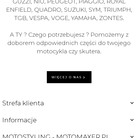
GUZZI, NIU, PEUGEOT, PIAGGIO, ROYAL
ENFIELD, QUADRO, SUZUKI, SYM, TRIUMPH,
TGB, VESPA, VOGE, YAMAHA, ZONTES.
A TY ? Czego potrzebujesz ? Pomożemy z
doborem odpowiednich części do twojego
motocykla czy skutera.
WIĘCEJ O NAS
Strefa klienta
Informacje
MOTOSTYLING - MOTOMAXER.PL