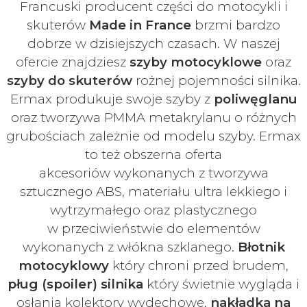
Francuski
producent części do motocykli i
skuterów
Made in France
brzmi bardzo
dobrze w dzisiejszych czasach
. W naszej
ofercie znajdziesz
szyby
motocyklowe
oraz
szyby do skuterów
rożnej pojemności silnika.
Ermax produkuje swoje
szyby z
poliwęglanu
oraz tworzywa PMMA metakrylanu o różnych
grubościach zależnie od modelu szyby.
Ermax
to też obszerna oferta
akcesoriów
wykonanych z tworzywa
sztucznego ABS, materiału ultra lekkiego i
wytrzymałego oraz plastycznego
w
przeciwieństwie do elementów
wykonanych z włókna szklanego.
Błotnik
motocyklowy
który chroni przed brudem,
pług (spoiler) silnika
który świetnie wygląda i
osłania kolektory wydechowe,
nakładka na