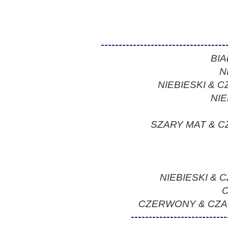
-----------------------------------
BIA
N
NIEBIESKI & 
NIE
SZARY MAT & C
NIEBIESKI & 
C
CZERWONY & CZAR
----------------------