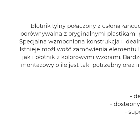
1634037345-instrukcja-montazu-ermax-rear-hugge
Błotnik tylny połączony z osłoną łańcu
porównywalna z oryginalnymi plastikami 
Specjalna wzmocniona konstrukcja i ideal
Istnieje możliwość zamówienia elementu 
jak i błotnik z kolorowymi wzorami. Bard
montażowy o ile jest taki potrzebny oraz
- d
- dostępny
- sup
-