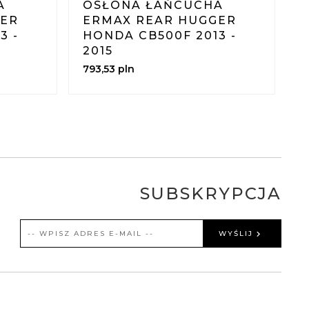
A
OSŁONA ŁAŃCUCHA
GER
ERMAX REAR HUGGER
3 -
HONDA CB500F 2013 -
A
2015
2
793,
53
pln
7
SUBSKRYPCJA
WYŚLIJ