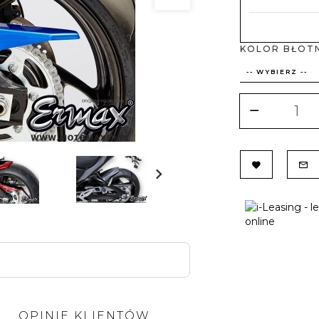
KOLOR BŁOTNI
-- WYBIERZ --
A
OPINIE KLIENTÓW