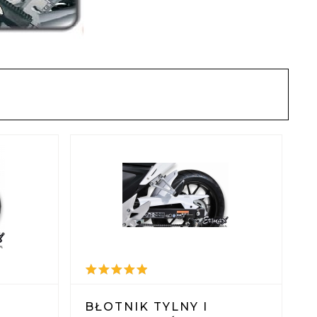
BŁOTNIK TYLNY I
B