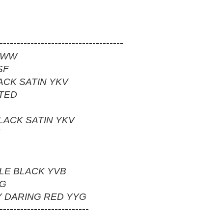
------------------------------------
 YWW
SF
ACK SATIN YKV
NTED
LACK SATIN YKV
K
KLE BLACK YVB
YG
Y DARING RED YYG
--------------------------