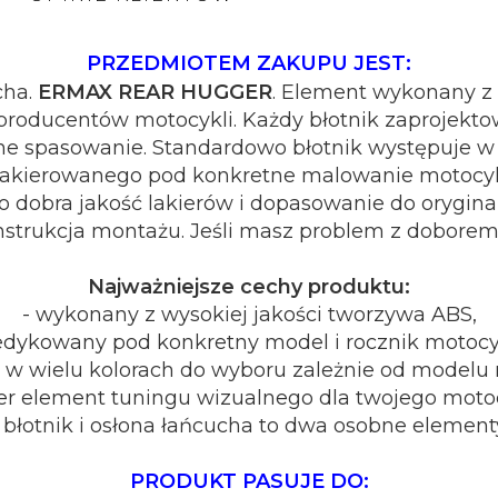
PRZEDMIOTEM ZAKUPU JEST:
r-suzuki-gsx-s-1000-2015-2021
cha.
ERMAX REAR HUGGER
. Element wykonany z n
producentów motocykli. Każdy błotnik zaprojekto
ne spasowanie. Standardowo błotnik występuje w 
lakierowanego pod konkretne malowanie motocykl
zo dobra jakość lakierów i dopasowanie do orygi
 instrukcja montażu. Jeśli masz problem z doborem
Najważniejsze cechy produktu:
- wykonany z wysokiej jakości tworzywa ABS,
edykowany pod konkretny model i rocznik motocy
 w wielu kolorach do wyboru zależnie od modelu
er element tuningu wizualnego dla twojego moto
 błotnik i osłona łańcucha to dwa osobne element
PRODUKT PASUJE DO: