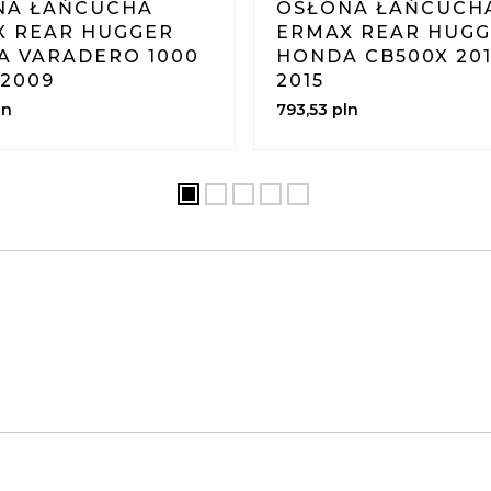
NA ŁAŃCUCHA
OSŁONA ŁAŃCUCH
X REAR HUGGER
ERMAX REAR HUG
A VARADERO 1000
HONDA CB500X 201
 2009
2015
ln
793,
53
pln