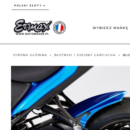
currency_h
POLSKI ZŁOTY
WYBIERZ MARKĘ 
STRONA GŁÓWNA
BŁOTNIKI I OSŁONY ŁAŃCUCHA
BŁO