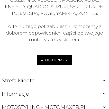
GUZZI, NIU, PEUGEOT, PIAGGIO, ROYAL
ENFIELD, QUADRO, SUZUKI, SYM, TRIUMPH,
TGB, VESPA, VOGE, YAMAHA, ZONTES.
A TY ? Czego potrzebujesz ? Pomożemy z
doborem odpowiednich części do twojego
motocykla czy skutera.
WIĘCEJ O NAS
Strefa klienta
Informacje
MOTOSTYLING - MOTOMAXER.PL