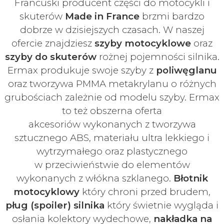
Francuski
producent części do motocykli i
skuterów
Made in France
brzmi bardzo
dobrze w dzisiejszych czasach
. W naszej
ofercie znajdziesz
szyby
motocyklowe
oraz
szyby do skuterów
rożnej pojemności silnika.
Ermax produkuje swoje
szyby z
poliwęglanu
oraz tworzywa PMMA metakrylanu o różnych
grubościach zależnie od modelu szyby.
Ermax
to też obszerna oferta
akcesoriów
wykonanych z tworzywa
sztucznego ABS, materiału ultra lekkiego i
wytrzymałego oraz plastycznego
w
przeciwieństwie do elementów
wykonanych z włókna szklanego.
Błotnik
motocyklowy
który chroni przed brudem,
pług (spoiler) silnika
który świetnie wygląda i
osłania kolektory wydechowe,
nakładka na