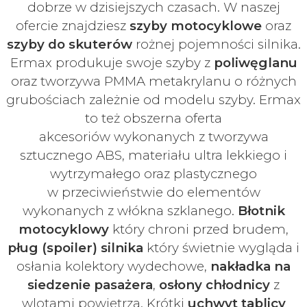
dobrze w dzisiejszych czasach
. W naszej
ofercie znajdziesz
szyby
motocyklowe
oraz
szyby do skuterów
rożnej pojemności silnika.
Ermax produkuje swoje
szyby z
poliwęglanu
oraz tworzywa PMMA metakrylanu o różnych
grubościach zależnie od modelu szyby.
Ermax
to też obszerna oferta
akcesoriów
wykonanych z tworzywa
sztucznego ABS, materiału ultra lekkiego i
wytrzymałego oraz plastycznego
w
przeciwieństwie do elementów
wykonanych z włókna szklanego.
Błotnik
motocyklowy
który chroni przed brudem,
pług (spoiler) silnika
który świetnie wygląda i
osłania kolektory wydechowe,
nakładka na
siedzenie pasażera
,
osłony chłodnicy
z
wlotami powietrza. Krótki
uchwyt tablicy