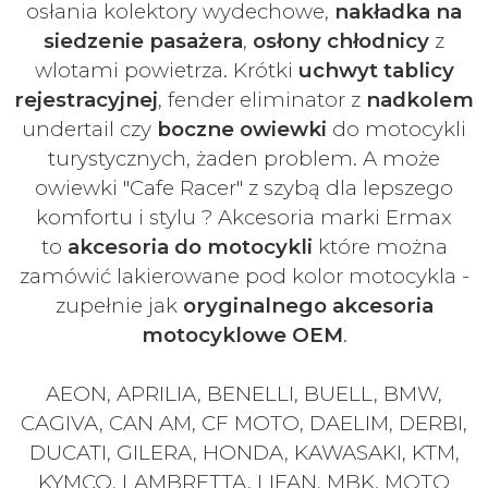
osłania kolektory wydechowe,
nakładka na
siedzenie pasażera
,
osłony chłodnicy
z
wlotami powietrza. Krótki
uchwyt tablicy
rejestracyjnej
, fender eliminator z
nadkolem
undertail czy
boczne owiewki
do motocykli
turystycznych, żaden problem. A może
owiewki "Cafe Racer" z szybą dla lepszego
komfortu i stylu ? Akcesoria marki Ermax
to
akcesoria do motocykli
które można
zamówić lakierowane pod kolor motocykla -
zupełnie jak
oryginalnego akcesoria
motocyklowe OEM
.
AEON, APRILIA, BENELLI, BUELL, BMW,
CAGIVA, CAN AM, CF MOTO, DAELIM, DERBI,
DUCATI, GILERA, HONDA, KAWASAKI, KTM,
KYMCO, LAMBRETTA, LIFAN, MBK, MOTO