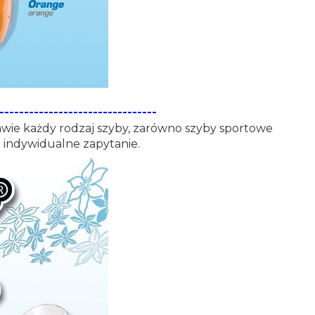
--------------------------------
rawie każdy rodzaj szyby, zarówno szyby sportowe
a indywidualne zapytanie.