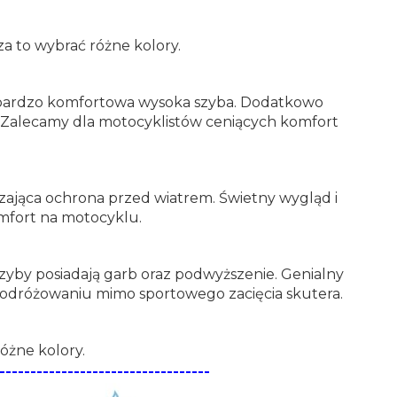
a to wybrać różne kolory.
to bardzo komfortowa wysoka szyba. Dodatkowo
d. Zalecamy dla motocyklistów ceniących komfort
czająca ochrona przed wiatrem. Świetny wygląd i
mfort na motocyklu.
by posiadają garb oraz podwyższenie. Genialny
podróżowaniu mimo sportowego zacięcia skutera.
óżne kolory.
----------------------------------