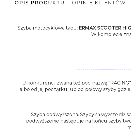
OPIS PRODUKTU
OPINIE KLIENTÓW
Szyba motocyklowa typu:
ERMAX SCOOTER HI
W komplecie zna
---------------------
U konkurencji zwana też pod nazwą "RACING".
albo od jej początku lub od połowy szyby gdzi
Szyba podwyższona. Szyby są wyższe niż se
podwyższenie następuje na końcu szyby two
m