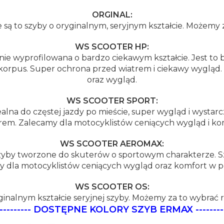
ORGINAL:
są to szyby o oryginalnym, seryjnym kształcie. Możemy z
WS SCOOTER HP:
nie wyprofilowana o bardzo ciekawym kształcie. Jest 
z korpus. Super ochrona przed wiatrem i ciekawy wyglą
oraz wygląd.
WS SCOOTER SPORT:
alna do częstej jazdy po mieście, super wygląd i wystar
rem. Zalecamy dla motocyklistów ceniących wygląd i ko
WS SCOOTER AEROMAX:
y tworzone do skuterów o sportowym charakterze. Szy
y dla motocyklistów ceniących wygląd oraz komfort w 
WS SCOOTER OS:
ginalnym kształcie seryjnej szyby. Możemy za to wybrać r
----------
DOSTĘPNE KOLORY SZYB ERMAX
--------