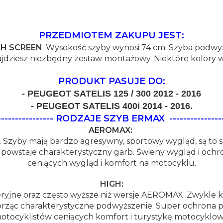
PRZEDMIOTEM ZAKUPU JEST:
GH SCREEN
. Wysokość szyby wynosi 74 cm. Szyba podwy
jdziesz niezbędny zestaw montażowy. Niektóre kolory w
PRODUKT PASUJE DO:
- PEUGEOT SATELIS 125 / 300 2012 - 2016
- PEUGEOT SATELIS 400i 2014 - 2016.
--------------------- RODZAJE SZYB ERMAX
---------------
AEROMAX:
 Szyby mają bardzo agresywny, sportowy wygląd, są to 
e powstaje charakterystyczny garb. Świeny wygląd i och
ceniących wygląd i komfort na motocyklu.
HIGH:
ryjne oraz często wyższe niż wersje AEROMAX. Zwykle kszt
rząc charakterystyczne podwyższenie. Super ochrona pr
otocyklistów ceniących komfort i turystykę motocyklow