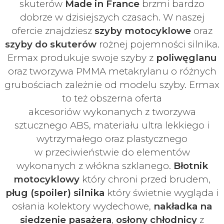
skuterów
Made in France
brzmi bardzo
dobrze w dzisiejszych czasach
. W naszej
ofercie znajdziesz
szyby
motocyklowe
oraz
szyby do skuterów
rożnej pojemności silnika.
Ermax produkuje swoje
szyby z
poliwęglanu
oraz tworzywa PMMA metakrylanu o różnych
grubościach zależnie od modelu szyby.
Ermax
to też obszerna oferta
akcesoriów
wykonanych z tworzywa
sztucznego ABS, materiału ultra lekkiego i
wytrzymałego oraz plastycznego
w
przeciwieństwie do elementów
wykonanych z włókna szklanego.
Błotnik
motocyklowy
który chroni przed brudem,
pług (spoiler) silnika
który świetnie wygląda i
osłania kolektory wydechowe,
nakładka na
siedzenie pasażera
,
osłony chłodnicy
z