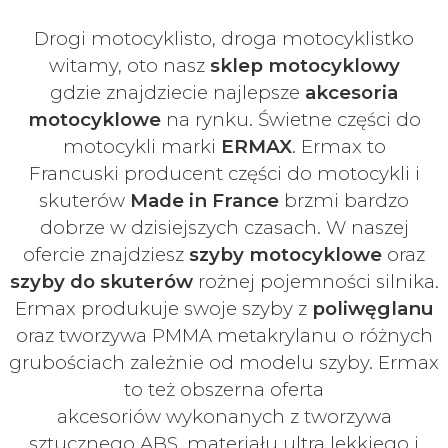
Drogi motocyklisto, droga motocyklistko
witamy, oto nasz
sklep motocyklowy
gdzie znajdziecie najlepsze
akcesoria
motocyklowe
na rynku. Świetne części do
motocykli marki
ERMAX
. Ermax to
Francuski
producent części do motocykli i
skuterów
Made in France
brzmi bardzo
dobrze w dzisiejszych czasach
. W naszej
ofercie znajdziesz
szyby
motocyklowe
oraz
szyby do skuterów
rożnej pojemności silnika.
Ermax produkuje swoje
szyby z
poliwęglanu
oraz tworzywa PMMA metakrylanu o różnych
grubościach zależnie od modelu szyby.
Ermax
to też obszerna oferta
akcesoriów
wykonanych z tworzywa
sztucznego ABS, materiału ultra lekkiego i