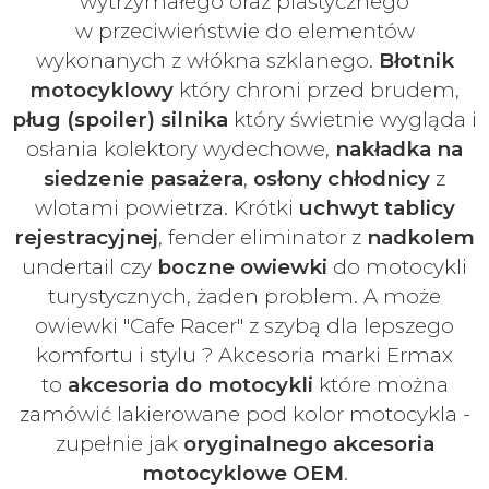
wytrzymałego oraz plastycznego
w
przeciwieństwie do elementów
wykonanych z włókna szklanego.
Błotnik
motocyklowy
który chroni przed brudem,
pług (spoiler) silnika
który świetnie wygląda i
osłania kolektory wydechowe,
nakładka na
siedzenie pasażera
,
osłony chłodnicy
z
wlotami powietrza. Krótki
uchwyt tablicy
rejestracyjnej
, fender eliminator z
nadkolem
undertail czy
boczne owiewki
do motocykli
turystycznych, żaden problem. A może
owiewki "Cafe Racer" z szybą dla lepszego
komfortu i stylu ? Akcesoria marki Ermax
to
akcesoria do motocykli
które można
zamówić lakierowane pod kolor motocykla -
zupełnie jak
oryginalnego akcesoria
motocyklowe OEM
.