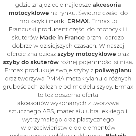
gdzie znajdziecie najlepsze
akcesoria
motocyklowe
na rynku. Świetne części do
motocykli marki
ERMAX
. Ermax to
Francuski
producent części do motocykli i
skuterów
Made in France
brzmi bardzo
dobrze w dzisiejszych czasach
. W naszej
ofercie znajdziesz
szyby
motocyklowe
oraz
szyby do skuterów
rożnej pojemności silnika.
Ermax produkuje swoje
szyby z
poliwęglanu
oraz tworzywa PMMA metakrylanu o różnych
grubościach zależnie od modelu szyby.
Ermax
to też obszerna oferta
akcesoriów
wykonanych z tworzywa
sztucznego ABS, materiału ultra lekkiego i
wytrzymałego oraz plastycznego
w
przeciwieństwie do elementów
wykonanych z włókna szklanego.
Błotnik