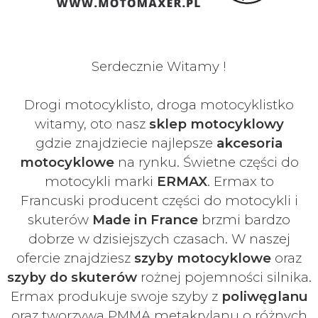
Serdecznie Witamy !
Drogi motocyklisto, droga motocyklistko
witamy, oto nasz
sklep motocyklowy
gdzie znajdziecie najlepsze
akcesoria
motocyklowe
na rynku. Świetne części do
motocykli marki
ERMAX
. Ermax to
Francuski
producent części do motocykli i
skuterów
Made in France
brzmi bardzo
dobrze w dzisiejszych czasach
. W naszej
ofercie znajdziesz
szyby
motocyklowe
oraz
szyby do skuterów
rożnej pojemności silnika.
Ermax produkuje swoje
szyby z
poliwęglanu
oraz tworzywa PMMA metakrylanu o różnych