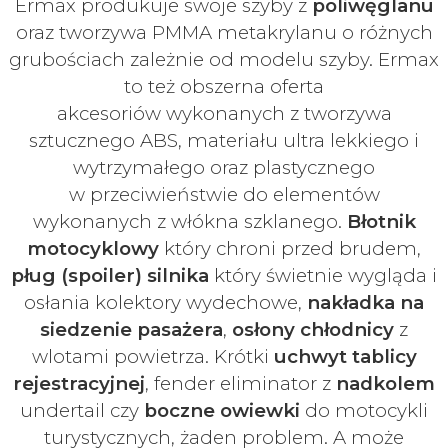
Ermax produkuje swoje
szyby z
poliwęglanu
oraz tworzywa PMMA metakrylanu o różnych
grubościach zależnie od modelu szyby.
Ermax
to też obszerna oferta
akcesoriów
wykonanych z tworzywa
sztucznego ABS, materiału ultra lekkiego i
wytrzymałego oraz plastycznego
w
przeciwieństwie do elementów
wykonanych z włókna szklanego.
Błotnik
motocyklowy
który chroni przed brudem,
pług (spoiler) silnika
który świetnie wygląda i
osłania kolektory wydechowe,
nakładka na
siedzenie pasażera
,
osłony chłodnicy
z
wlotami powietrza. Krótki
uchwyt tablicy
rejestracyjnej
, fender eliminator z
nadkolem
undertail czy
boczne owiewki
do motocykli
turystycznych, żaden problem. A może