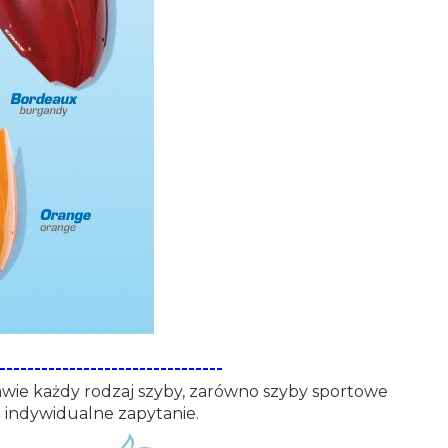
--------------------------------
rawie każdy rodzaj szyby, zarówno szyby sportowe
a indywidualne zapytanie.