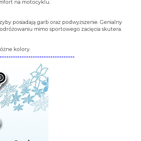
mfort na motocyklu.
by posiadają garb oraz podwyższenie. Genialny
podróżowaniu mimo sportowego zacięcia skutera.
óżne kolory.
----------------------------------