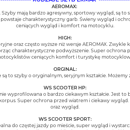
AEROMAX:
 Szyby mają bardzo agresywny, sportowy wygląd, są to 
e powstaje charakterystyczny garb. Świeny wygląd i och
ceniących wygląd i komfort na motocyklu.
HIGH:
ryjne oraz często wyższe niż wersje AEROMAX. Zwykle kszt
rząc charakterystyczne podwyższenie. Super ochrona pr
otocyklistów ceniących komfort i turystykę motocyklow
ORGINAL:
są to szyby o oryginalnym, seryjnym kształcie. Możemy z
WS SCOOTER HP:
nie wyprofilowana o bardzo ciekawym kształcie. Jest 
z korpus. Super ochrona przed wiatrem i ciekawy wyglą
oraz wygląd.
WS SCOOTER SPORT:
alna do częstej jazdy po mieście, super wygląd i wystar