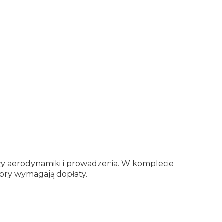
wy aerodynamiki i prowadzenia. W komplecie
lory wymagają dopłaty.
--------------------------