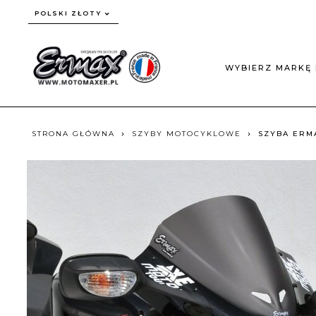
currency_h
POLSKI ZŁOTY
WYBIERZ MARKĘ 
STRONA GŁÓWNA
SZYBY MOTOCYKLOWE
SZYBA ERMA