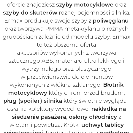
ofercie znajdziesz
szyby
motocyklowe
oraz
szyby do skuterów
rożnej pojemności silnika.
Ermax produkuje swoje
szyby z
poliwęglanu
oraz tworzywa PMMA metakrylanu o różnych
grubościach zależnie od modelu szyby.
Ermax
to też obszerna oferta
akcesoriów
wykonanych z tworzywa
sztucznego ABS, materiału ultra lekkiego i
wytrzymałego oraz plastycznego
w
przeciwieństwie do elementów
wykonanych z włókna szklanego.
Błotnik
motocyklowy
który chroni przed brudem,
pług (spoiler) silnika
który świetnie wygląda i
osłania kolektory wydechowe,
nakładka na
siedzenie pasażera
,
osłony chłodnicy
z
wlotami powietrza. Krótki
uchwyt tablicy
rejestracyjnej
, fender eliminator z
nadkolem