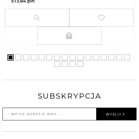
573,
64
pln
SUBSKRYPCJA
WYŚLIJ