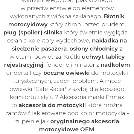
wytrzymałego oraz plastycznego
w
przeciwieństwie do elementów
wykonanych z włókna szklanego.
Błotnik
motocyklowy
który chroni przed brudem,
pług (spoiler) silnika
który świetnie wygląda i
osłania kolektory wydechowe,
nakładka na
siedzenie pasażera
,
osłony chłodnicy
z
wlotami powietrza. Krótki
uchwyt tablicy
rejestracyjnej
, fender eliminator z
nadkolem
undertail czy
boczne owiewki
do motocykli
turystycznych, żaden problem. A może
owiewki "Cafe Racer" z szybą dla lepszego
komfortu i stylu ? Akcesoria marki Ermax
to
akcesoria do motocykli
które można
zamówić lakierowane pod kolor motocykla -
zupełnie jak
oryginalnego akcesoria
motocyklowe OEM
.