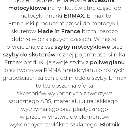
gdzie znajdziecie najlepsze
akcesoria
motocyklowe
na rynku. Świetne części do
motocykli marki
ERMAX
. Ermax to
Francuski
producent części do motocykli i
skuterów
Made in France
brzmi bardzo
dobrze w dzisiejszych czasach
. W naszej
ofercie znajdziesz
szyby
motocyklowe
oraz
szyby do skuterów
rożnej pojemności silnika.
Ermax produkuje swoje
szyby z
poliwęglanu
oraz tworzywa PMMA metakrylanu o różnych
grubościach zależnie od modelu szyby.
Ermax
to też obszerna oferta
akcesoriów
wykonanych z tworzywa
sztucznego ABS, materiału ultra lekkiego i
wytrzymałego oraz plastycznego
w
przeciwieństwie do elementów
wykonanych z włókna szklanego.
Błotnik