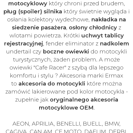
motocyklowy
który chroni przed brudem,
pług (spoiler) silnika
który świetnie wygląda i
osłania kolektory wydechowe,
nakładka na
siedzenie pasażera
,
osłony chłodnicy
z
wlotami powietrza. Krótki
uchwyt tablicy
rejestracyjnej
, fender eliminator z
nadkolem
undertail czy
boczne owiewki
do motocykli
turystycznych, żaden problem. A może
owiewki "Cafe Racer" z szybą dla lepszego
komfortu i stylu ? Akcesoria marki Ermax
to
akcesoria do motocykli
które można
zamówić lakierowane pod kolor motocykla -
zupełnie jak
oryginalnego akcesoria
motocyklowe OEM
.
AEON, APRILIA, BENELLI, BUELL, BMW,
CAGIVA, CAN AM, CF MOTO, DAELIM, DERBI,