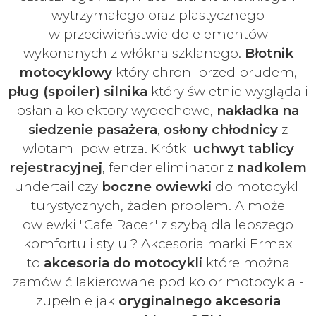
wytrzymałego oraz plastycznego
w
przeciwieństwie do elementów
wykonanych z włókna szklanego.
Błotnik
motocyklowy
który chroni przed brudem,
pług (spoiler) silnika
który świetnie wygląda i
osłania kolektory wydechowe,
nakładka na
siedzenie pasażera
,
osłony chłodnicy
z
wlotami powietrza. Krótki
uchwyt tablicy
rejestracyjnej
, fender eliminator z
nadkolem
undertail czy
boczne owiewki
do motocykli
turystycznych, żaden problem. A może
owiewki "Cafe Racer" z szybą dla lepszego
komfortu i stylu ? Akcesoria marki Ermax
to
akcesoria do motocykli
które można
zamówić lakierowane pod kolor motocykla -
zupełnie jak
oryginalnego akcesoria