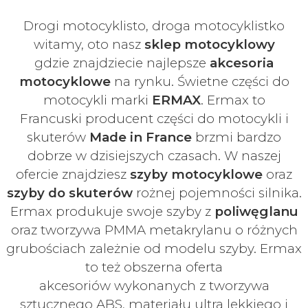
Drogi motocyklisto, droga motocyklistko
witamy, oto nasz
sklep motocyklowy
gdzie znajdziecie najlepsze
akcesoria
motocyklowe
na rynku. Świetne części do
motocykli marki
ERMAX
. Ermax to
Francuski
producent części do motocykli i
skuterów
Made in France
brzmi bardzo
dobrze w dzisiejszych czasach
. W naszej
ofercie znajdziesz
szyby
motocyklowe
oraz
szyby do skuterów
rożnej pojemności silnika.
Ermax produkuje swoje
szyby z
poliwęglanu
oraz tworzywa PMMA metakrylanu o różnych
grubościach zależnie od modelu szyby.
Ermax
to też obszerna oferta
akcesoriów
wykonanych z tworzywa
sztucznego ABS, materiału ultra lekkiego i