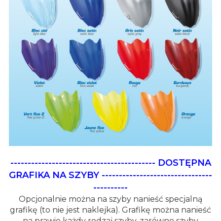
------------------------------------------
DOSTĘPNA
GRAFIKA NA SZYBY
--------------------------------
----------
Opcjonalnie można na szyby nanieść specjalną
grafikę (to nie jest naklejka). Grafikę można nanieść
na prawie każdy rodzaj szyby, zarówno szyby