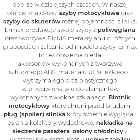
dobrze w dzisiejszych czasach
. W naszej
ofercie znajdziesz
szyby
motocyklowe
oraz
szyby do skuterów
rożnej pojemności silnika.
Ermax produkuje swoje
szyby z
poliwęglanu
oraz tworzywa PMMA metakrylanu o różnych
grubościach zależnie od modelu szyby.
Ermax
to też obszerna oferta
akcesoriów
wykonanych z tworzywa
sztucznego ABS, materiału ultra lekkiego i
wytrzymałego oraz plastycznego
w
przeciwieństwie do elementów
wykonanych z włókna szklanego.
Błotnik
motocyklowy
który chroni przed brudem,
pług (spoiler) silnika
który świetnie wygląda i
osłania kolektory wydechowe,
nakładka na
siedzenie pasażera
,
osłony chłodnicy
z
wlotami powietrza. Krótki
uchwyt tablicy