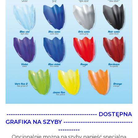
------------------------------------------
DOSTĘPNA
GRAFIKA NA SZYBY
--------------------------------
----------
Opcjonalnie można na szyby nanieść specjalną