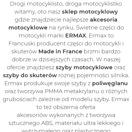
Drogi motocyklisto, droga motocyklistko
witamy, oto nasz
sklep motocyklowy
gdzie znajdziecie najlepsze
akcesoria
motocyklowe
na rynku. Świetne części do
motocykli marki
ERMAX
. Ermax to
Francuski
producent części do motocykli i
skuterów
Made in France
brzmi bardzo
dobrze w dzisiejszych czasach
. W naszej
ofercie znajdziesz
szyby
motocyklowe
oraz
szyby do skuterów
rożnej pojemności silnika.
Ermax produkuje swoje
szyby z
poliwęglanu
oraz tworzywa PMMA metakrylanu o różnych
grubościach zależnie od modelu szyby.
Ermax
to też obszerna oferta
akcesoriów
wykonanych z tworzywa
sztucznego ABS, materiału ultra lekkiego i
wytrzymałego oraz plastycznego