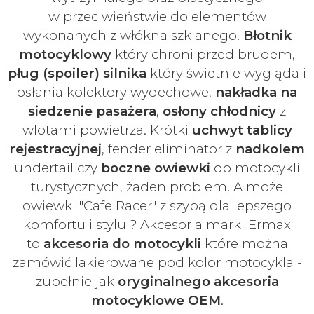
w
przeciwieństwie do elementów
wykonanych z włókna szklanego.
Błotnik
motocyklowy
który chroni przed brudem,
pług (spoiler) silnika
który świetnie wygląda i
osłania kolektory wydechowe,
nakładka na
siedzenie pasażera
,
osłony chłodnicy
z
wlotami powietrza. Krótki
uchwyt tablicy
rejestracyjnej
, fender eliminator z
nadkolem
undertail czy
boczne owiewki
do motocykli
turystycznych, żaden problem. A może
owiewki "Cafe Racer" z szybą dla lepszego
komfortu i stylu ? Akcesoria marki Ermax
to
akcesoria do motocykli
które można
zamówić lakierowane pod kolor motocykla -
zupełnie jak
oryginalnego akcesoria
motocyklowe OEM
.