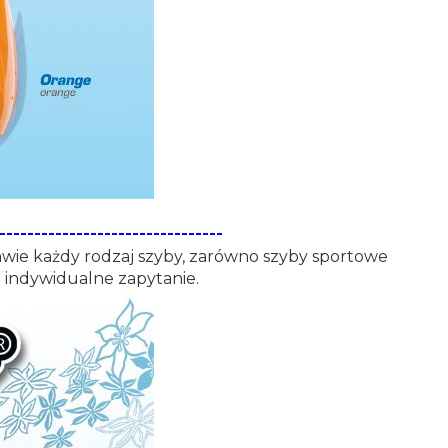
--------------------------------
rawie każdy rodzaj szyby, zarówno szyby sportowe
a indywidualne zapytanie.