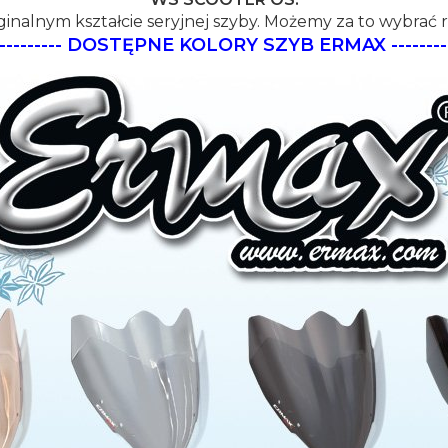
ginalnym kształcie seryjnej szyby. Możemy za to wybrać r
----------
DOSTĘPNE KOLORY SZYB ERMAX
--------