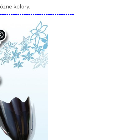
óżne kolory.
----------------------------------