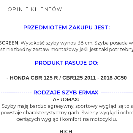
A
OPINIE KLIENTÓW
PRZEDMIOTEM ZAKUPU JEST:
da-cbr-125-2011
SCREEN
. Wysokość szyby wynosi 38 cm. Szyba posiada w
z niezbędny zestaw montażowy jeśli jest taki potrzebny
PRODUKT PASUJE DO:
- HONDA CBR 125 R / CBR125 2011 - 2018 JC50
--------------------- RODZAJE SZYB ERMAX
---------------
AEROMAX:
 Szyby mają bardzo agresywny, sportowy wygląd, są to 
e powstaje charakterystyczny garb. Świeny wygląd i och
ceniących wygląd i komfort na motocyklu.
HIGH: