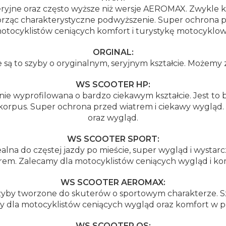
ryjne oraz często wyższe niż wersje AEROMAX. Zwykle kszt
rząc charakterystyczne podwyższenie. Super ochrona pr
otocyklistów ceniących komfort i turystykę motocyklow
ORGINAL:
są to szyby o oryginalnym, seryjnym kształcie. Możemy z
WS SCOOTER HP:
nie wyprofilowana o bardzo ciekawym kształcie. Jest 
z korpus. Super ochrona przed wiatrem i ciekawy wyglą
oraz wygląd.
WS SCOOTER SPORT:
alna do częstej jazdy po mieście, super wygląd i wystar
rem. Zalecamy dla motocyklistów ceniących wygląd i ko
WS SCOOTER AEROMAX:
y tworzone do skuterów o sportowym charakterze. Szy
y dla motocyklistów ceniących wygląd oraz komfort w 
WS SCOOTER OS: