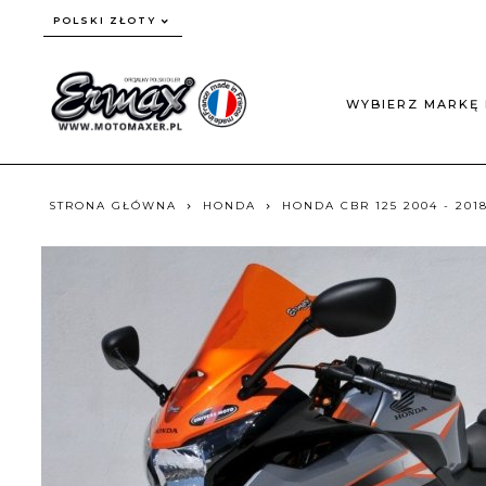
currency_h
POLSKI ZŁOTY
WYBIERZ MARKĘ 
STRONA GŁÓWNA
HONDA
HONDA CBR 125 2004 - 201