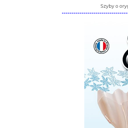
Szyby o ory
--------------------------------