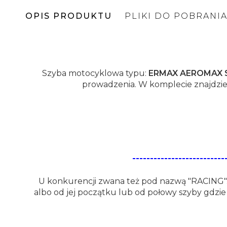
OPIS PRODUKTU
PLIKI DO POBRANI
1667391562-instrukcja-montazu-ermax-screen-hon
Szyba motocyklowa typu:
ERMAX AEROMAX 
prowadzenia. W komplecie znajdzies
---------------------
U konkurencji zwana też pod nazwą "RACING".
albo od jej początku lub od połowy szyby gdzi