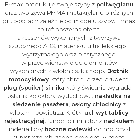
Ermax produkuje swoje
szyby z
poliwęglanu
oraz tworzywa PMMA metakrylanu o różnych
grubościach zależnie od modelu szyby.
Ermax
to też obszerna oferta
akcesoriów
wykonanych z tworzywa
sztucznego ABS, materiału ultra lekkiego i
wytrzymałego oraz plastycznego
w
przeciwieństwie do elementów
wykonanych z włókna szklanego.
Błotnik
motocyklowy
który chroni przed brudem,
pług (spoiler) silnika
który świetnie wygląda i
osłania kolektory wydechowe,
nakładka na
siedzenie pasażera
,
osłony chłodnicy
z
wlotami powietrza. Krótki
uchwyt tablicy
rejestracyjnej
, fender eliminator z
nadkolem
undertail czy
boczne owiewki
do motocykli
turystycznych, żaden problem. A może