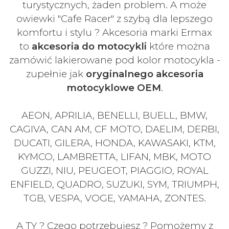
turystycznych, żaden problem. A może
owiewki "Cafe Racer" z szybą dla lepszego
komfortu i stylu ? Akcesoria marki Ermax
to
akcesoria do motocykli
które można
zamówić lakierowane pod kolor motocykla -
zupełnie jak
oryginalnego akcesoria
motocyklowe OEM
.
AEON, APRILIA, BENELLI, BUELL, BMW,
CAGIVA, CAN AM, CF MOTO, DAELIM, DERBI,
DUCATI, GILERA, HONDA, KAWASAKI, KTM,
KYMCO, LAMBRETTA, LIFAN, MBK, MOTO
GUZZI, NIU, PEUGEOT, PIAGGIO, ROYAL
ENFIELD, QUADRO, SUZUKI, SYM, TRIUMPH,
TGB, VESPA, VOGE, YAMAHA, ZONTES.
A TY ? Czego potrzebujesz ? Pomożemy z