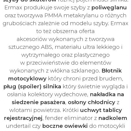
Ermax produkuje swoje
szyby z
poliwęglanu
oraz tworzywa PMMA metakrylanu o różnych
grubościach zależnie od modelu szyby.
Ermax
to też obszerna oferta
akcesoriów
wykonanych z tworzywa
sztucznego ABS, materiału ultra lekkiego i
wytrzymałego oraz plastycznego
w
przeciwieństwie do elementów
wykonanych z włókna szklanego.
Błotnik
motocyklowy
który chroni przed brudem,
pług (spoiler) silnika
który świetnie wygląda i
osłania kolektory wydechowe,
nakładka na
siedzenie pasażera
,
osłony chłodnicy
z
wlotami powietrza. Krótki
uchwyt tablicy
rejestracyjnej
, fender eliminator z
nadkolem
undertail czy
boczne owiewki
do motocykli