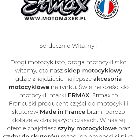
Serdecznie Witamy !
Drogi motocyklisto, droga motocyklistko
witamy, oto nasz
sklep motocyklowy
gdzie znajdziecie najlepsze
akcesoria
motocyklowe
na rynku. Świetne części do
motocykli marki
ERMAX
. Ermax to
Francuski
producent części do motocykli i
skuterów
Made in France
brzmi bardzo
dobrze w dzisiejszych czasach
. W naszej
ofercie znajdziesz
szyby
motocyklowe
oraz
szyby do skuterów
rożnej pojemności silnika.