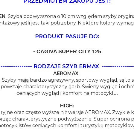
PRZEDMIOTEM ZAKUPU JEST:
EN
. Szyba podwyższona o 10 cm względem szyby orygin
tażowy jeśli jest taki potrzebny. Niektóre kolory wymaga
PRODUKT PASUJE DO:
- CAGIVA SUPER CITY 125
--------------------- RODZAJE SZYB ERMAX
---------------
AEROMAX:
 Szyby mają bardzo agresywny, sportowy wygląd, są to 
e powstaje charakterystyczny garb. Świeny wygląd i och
ceniących wygląd i komfort na motocyklu.
HIGH:
ryjne oraz często wyższe niż wersje AEROMAX. Zwykle kszt
rząc charakterystyczne podwyższenie. Super ochrona pr
otocyklistów ceniących komfort i turystykę motocyklow