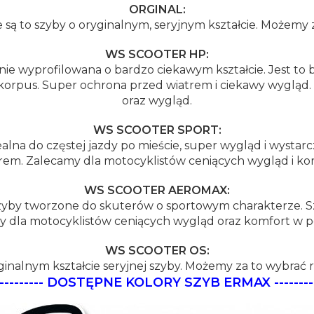
ORGINAL:
są to szyby o oryginalnym, seryjnym kształcie. Możemy z
WS SCOOTER HP:
nie wyprofilowana o bardzo ciekawym kształcie. Jest 
z korpus. Super ochrona przed wiatrem i ciekawy wyglą
oraz wygląd.
WS SCOOTER SPORT:
alna do częstej jazdy po mieście, super wygląd i wystar
rem. Zalecamy dla motocyklistów ceniących wygląd i ko
WS SCOOTER AEROMAX:
y tworzone do skuterów o sportowym charakterze. Szy
y dla motocyklistów ceniących wygląd oraz komfort w 
WS SCOOTER OS:
ginalnym kształcie seryjnej szyby. Możemy za to wybrać r
----------
DOSTĘPNE KOLORY SZYB ERMAX
--------