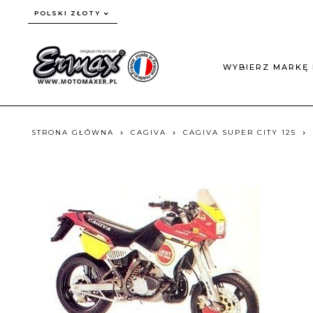
currency_h
POLSKI ZŁOTY
WYBIERZ MARKĘ 
STRONA GŁÓWNA
CAGIVA
CAGIVA SUPER CITY 125