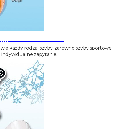
--------------------------------
rawie każdy rodzaj szyby, zarówno szyby sportowe
a indywidualne zapytanie.