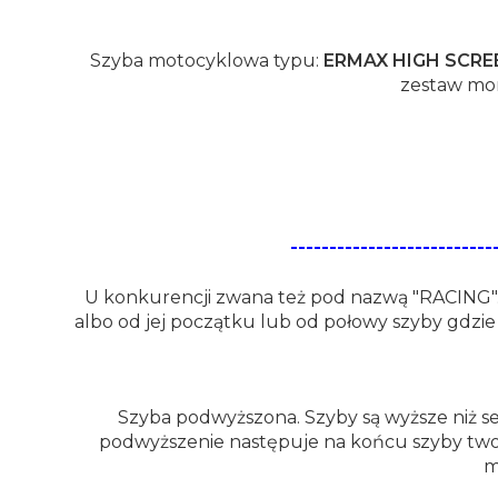
Szyba motocyklowa typu:
ERMAX HIGH SCRE
zestaw mon
---------------------
U konkurencji zwana też pod nazwą "RACING".
albo od jej początku lub od połowy szyby gdzi
Szyba podwyższona. Szyby są wyższe niż se
podwyższenie następuje na końcu szyby two
m