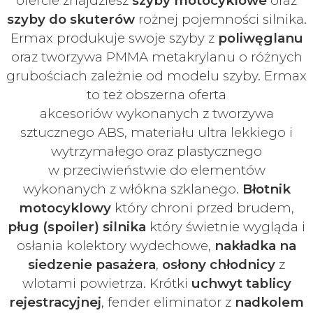
ofercie znajdziesz
szyby
motocyklowe
oraz
szyby do skuterów
rożnej pojemności silnika.
Ermax produkuje swoje
szyby z
poliwęglanu
oraz tworzywa PMMA metakrylanu o różnych
grubościach zależnie od modelu szyby.
Ermax
to też obszerna oferta
akcesoriów
wykonanych z tworzywa
sztucznego ABS, materiału ultra lekkiego i
wytrzymałego oraz plastycznego
w
przeciwieństwie do elementów
wykonanych z włókna szklanego.
Błotnik
motocyklowy
który chroni przed brudem,
pług (spoiler) silnika
który świetnie wygląda i
osłania kolektory wydechowe,
nakładka na
siedzenie pasażera
,
osłony chłodnicy
z
wlotami powietrza. Krótki
uchwyt tablicy
rejestracyjnej
, fender eliminator z
nadkolem