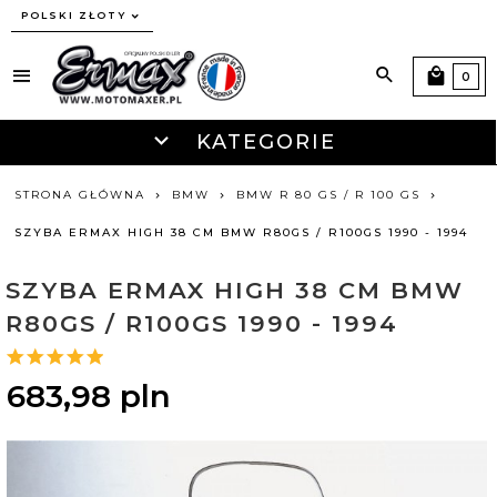
currency_h
POLSKI ZŁOTY
0
KATEGORIE
STRONA GŁÓWNA
BMW
BMW R 80 GS / R 100 GS
SZYBA ERMAX HIGH 38 CM BMW R80GS / R100GS 1990 - 1994
SZYBA ERMAX HIGH 38 CM BMW
R80GS / R100GS 1990 - 1994
683,
98
pln