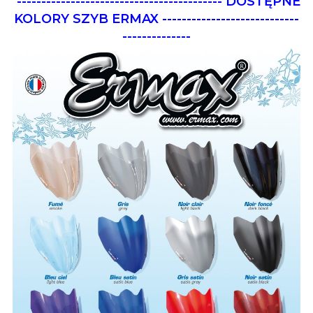
------------------------------------------
DOSTĘPNE
KOLORY SZYB ERMAX
----------------------------
--------------